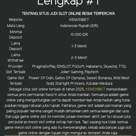
Lengkap #1
TENTANG SITUS JUDI SLOT ONLINE RESMI TERPERCAYA
Website
KEMONBET
Mata Uang
Indonesian Rupiah (IDR)
Minimal
10.000 IDR
Deposit
Lama
1-3 Menit
Deposit
Lama
2-5 Menit
Withdraw
Provider
PragmaticPlay, IDNSLOT, PGSoft, Habanero, Skywind, TTG,
Slot Terbaik
Joker Gaming, Playtech
Game Slot
Power Of Odin, Gates Of Olympus, Sweet Bonanza, Wild West
Terbaik
Gold, Starlight Princess, Kutukan Medusa
Sebagai situs slot online terbaik di tahun 2025,
KEMONBET
menyediakan
semua jenis permainan favorit untuk Anda mainkan. Semuanya adalah game
online yang menguntungkan serta dapat memberikan Anda hadiah uang tunai
puluhan hingga ratusan juta rupiah. Faktanya, game slot adalah permainan yang
paling populer karena sangat mudah dimainkan oleh semua kalangan dan usia.
Dan juga game online slot ini memiliki jutaan member aktif, serta ratusan juta
perputaran mesin slot online setiap hari nya. Tapi sayang nya tidak semua
game mesin slot online yang ada itu menyenangkan, sebab ada banyak juga slot
game online dengan tujuan ingin menguras dompet Anda saja.