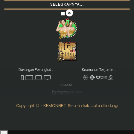
SELEGKAPNYA...
Dukungan Perangkat :
Keamanan Terjamin :
Lisensi :
Copyright © - KEMONBET. Seluruh hak cipta dilindungi